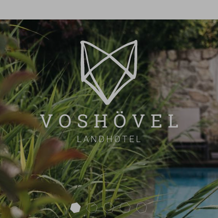
next
ZIMMERÜBERSICHT
INKLUSIV & EXTRA
ANGEBOTE
FAQ
ÜBERSICHT