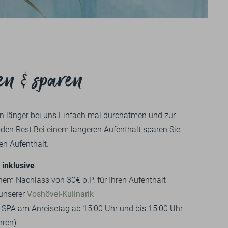
+49 
UNS
GU
Impressionen
BILDERGALERIE
en & sparen
VIDEOS
en länger bei uns.Einfach mal durchatmen und zur
en Rest.Bei einem längeren Aufenthalt sparen Sie
en Aufenthalt.
 inklusive
em Nachlass von 30€ p.P. für Ihren Aufenthalt
unserer
Voshövel-Kulinarik
om SPA am Anreisetag ab 15:00 Uhr und bis 15:00 Uhr
hren)