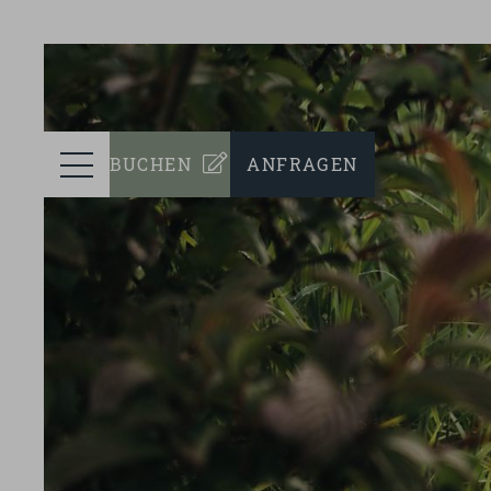
prev
ZIMMER
Menü
BUCHEN
ANFRAGEN
WELLNESS
KULINARIK
EVENTS
NACHHALTIGKEIT
TEAM