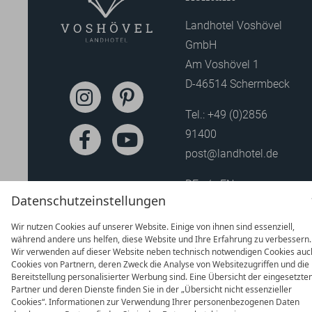
Landhotel Voshövel
GmbH
Am Voshövel 1
D-46514 Schermbeck
Tel.:
+49 (0)2856
91400
post@landhotel.de
DE
EN
Datenschutzeinstellungen
Wir nutzen Cookies auf unserer Website. Einige von ihnen sind essenziell,
während andere uns helfen, diese Website und Ihre Erfahrung zu verbessern.
Wir verwenden auf dieser Website neben technisch notwendigen Cookies auc
Cookies von Partnern, deren Zweck die Analyse von Websitezugriffen und die
Bereitstellung personalisierter Werbung sind. Eine Übersicht der eingesetzte
Partner und deren Dienste finden Sie in der „Übersicht nicht essenzieller
Cookies“. Informationen zur Verwendung Ihrer personenbezogenen Daten