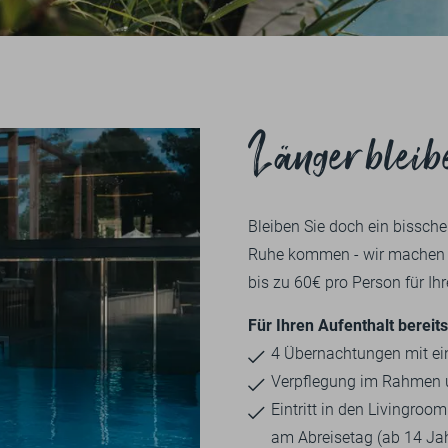
1
2
3
4
5
EINKAUF
KARRIERE
NATUR
AUSBILDUNG
ÜBERSICHT
ENERGIE
AUSFLUGTIPPS
SOZIALES
ÜBERSICHT
Länger bleib
RADFAHREN
ZERTIFIZIERUNGEN
BIKE-MENÜ
GUTSCHEINE
WANDERN
ISE
TEAM
PRESSE
FAQ
DE
EN
Bleiben Sie doch ein bissch
GOLFEN
EINLÖSEMÖGLICHKEITEN
Ruhe kommen - wir machen d
WANDERN
bis zu 60€ pro Person für Ihr
ZUM ONLINESHOP
FITNESS
DERGUTEFUCHS.DE ➦
Für Ihren Aufenthalt bereits
KURSE
4 Übernachtungen mit ein
Verpflegung im Rahmen 
Eintritt in den Livingro
am Abreisetag (ab 14 Ja