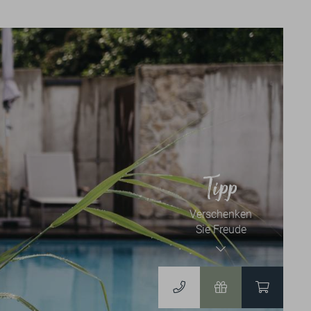
News & Events
NEWSLETTER
BLOG
EVENTKALENDER
Tipp
Verschenken
Gutscheine & Shop
Sie Freude
GUTSCHEINE
ZUM ONLINESHOP
DERGUTEFUCHS.DE