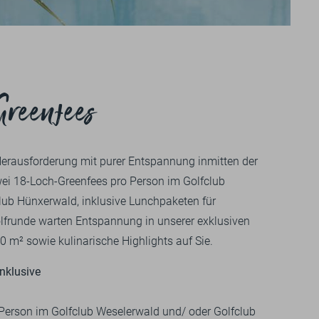
+49 
UNS
GU
Impressionen
BILDERGALERIE
Greenfees
VIDEOS
Herausforderung mit purer Entspannung inmitten der
zwei 18-Loch-Greenfees pro Person im Golfclub
ub Hünxerwald, inklusive Lunchpaketen für
lfrunde warten Entspannung in unserer exklusiven
 m² sowie kulinarische Highlights auf Sie.
inklusive
Person im Golfclub Weselerwald und/ oder Golfclub