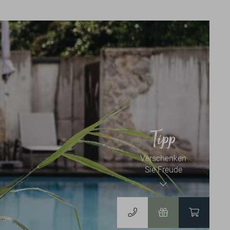
News & Events
NEWSLETTER
BLOG
EVENTKALENDER
Tipp
Verschenken
Gutscheine & Shop
Sie Freude
GUTSCHEINE
ZUM ONLINESHOP
DERGUTEFUCHS.DE