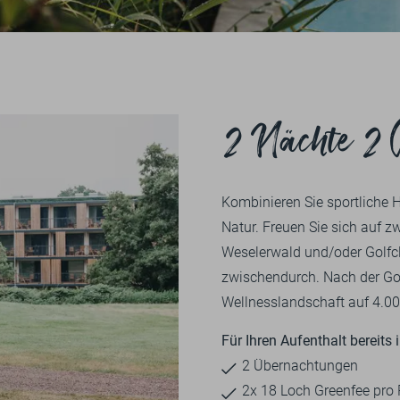
1
2
3
4
5
EINKAUF
KARRIERE
NATUR
AUSBILDUNG
ÜBERSICHT
ENERGIE
AUSFLUGTIPPS
SOZIALES
ÜBERSICHT
2 Nächte 2 
RADFAHREN
ZERTIFIZIERUNGEN
BIKE-MENÜ
GUTSCHEINE
WANDERN
ISE
TEAM
PRESSE
FAQ
DE
EN
Kombinieren Sie sportliche 
GOLFEN
EINLÖSEMÖGLICHKEITEN
Natur. Freuen Sie sich auf 
WANDERN
Weselerwald und/oder Golfcl
ZUM ONLINESHOP
zwischendurch. Nach der Go
FITNESS
DERGUTEFUCHS.DE ➦
Wellnesslandschaft auf 4.000
KURSE
Für Ihren Aufenthalt bereits 
2 Übernachtungen
2x 18 Loch Greenfee pro 