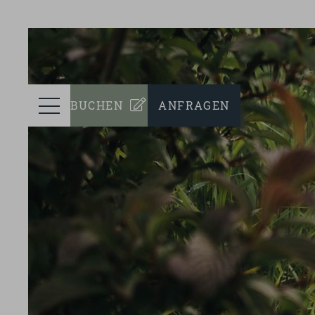
prev
ZIMMER
Menü
BUCHEN
ANFRAGEN
WELLNESS
KULINARIK
EVENTS
NACHHALTIGKEIT
TEAM