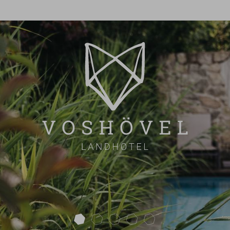
next
ZIMMERÜBERSICHT
INKLUSIV & EXTRA
ANGEBOTE
FAQ
ÜBERSICHT