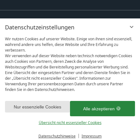
Datenschutzeinstellungen
Wir nutzen Cookies auf unserer Website. Einige von ihnen sind essenziell,
während andere uns helfen, diese Website und Ihre Erfahrung zu
verbessern.
Wir verwenden auf dieser Website neben technisch notwendigen Cookies
auch Cookies von Partnern, deren Zweck die Analyse von
Websitezugriffen und die Bereitstellung personalisierter Werbung sind.
Eine Übersicht der eingesetzten Partner und deren Dienste finden Sie in
der „Übersicht nicht essenzieller Cookies“. Informationen zur
Verwendung Ihrer personenbezogenen Daten durch unsere Partner
finden Sie in den Datenschutzhinweisen.
vi
DATENSCHUTZ
IMPRESSUM
AGB
G
Mit Klick auf „Alle akzeptieren“ stimmen Sie dem Setzen aller
DATENSCHUTZEINSTELLUNGEN
ausgewählten Cookies in Ihrem Endgerät sowie das anschließende
Nur essenzielle Cookies
Alle akzeptieren
Auslesen und der nachgelagerten Verarbeitung personenbezogener
Daten (z.B. Ihrer IP-Adresse) durch uns und unseren Partnern zu. Falls
Übersicht nicht essenzieller Cookies
Sie damit nicht einverstanden sind, klicken Sie bitte auf „Nur essenzielle
1
Cookies“. Eine individuelle Auswahl können Sie unter „Übersicht nicht
essenzieller Cookies“ tätigen. Sie können Ihre Auswahl im Fußbereich
Datenschutzhinweise
Impressum
BUCHEN
ANFRAGEN