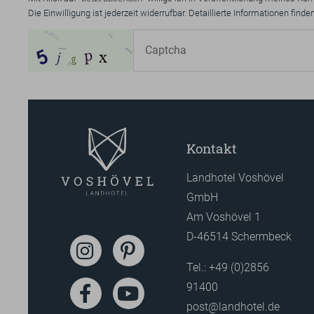
Die Einwilligung ist jederzeit widerrufbar. Detaillierte Informationen find
Kontakt
Landhotel Voshövel
GmbH
Am Voshövel 1
D-46514 Schermbeck
Tel.:
+49 (0)2856
91400
post@landhotel.de