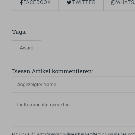
FACEBOOK
TWITTER
WHATS
Tags
Award
Diesen Artikel kommentieren
Mit Klick auf "
Jetzt absenden
" willige ich in Veröffentlichung meines 