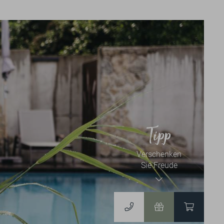
News & Events
NEWSLETTER
BLOG
EVENTKALENDER
Tipp
Verschenken
Gutscheine & Shop
Sie Freude
GUTSCHEINE
ZUM ONLINESHOP
DERGUTEFUCHS.DE