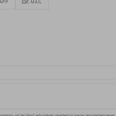
APP
E-MAIL
Kommentars und der damit verbundenen Verarbeitung meiner personenbezogenen 