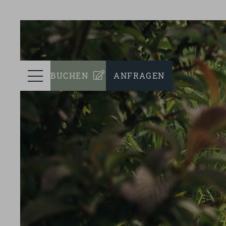
prev
ZIMMER
Menü
BUCHEN
ANFRAGEN
WELLNESS
KULINARIK
EVENTS
NACHHALTIGKEIT
TEAM