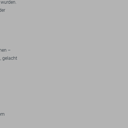
 wurden.
der
chen –
, gelacht
lem