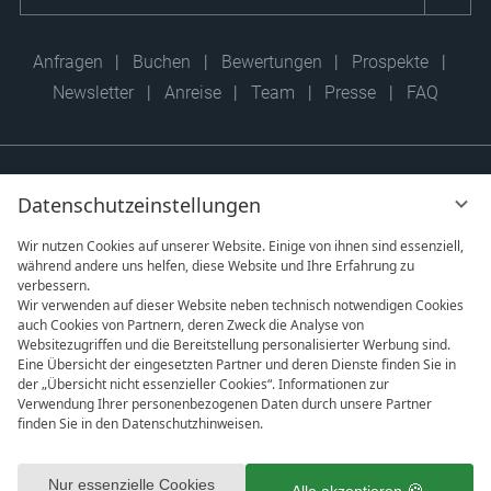
eingeben
Anfragen
Buchen
Bewertungen
Prospekte
Newsletter
Anreise
Team
Presse
FAQ
Datenschutzeinstellungen
Wir nutzen Cookies auf unserer Website. Einige von ihnen sind essenziell,
während andere uns helfen, diese Website und Ihre Erfahrung zu
verbessern.
Wir verwenden auf dieser Website neben technisch notwendigen Cookies
auch Cookies von Partnern, deren Zweck die Analyse von
Websitezugriffen und die Bereitstellung personalisierter Werbung sind.
Eine Übersicht der eingesetzten Partner und deren Dienste finden Sie in
der „Übersicht nicht essenzieller Cookies“. Informationen zur
Verwendung Ihrer personenbezogenen Daten durch unsere Partner
finden Sie in den Datenschutzhinweisen.
vi
DATENSCHUTZ
IMPRESSUM
AGB
G
Mit Klick auf „Alle akzeptieren“ stimmen Sie dem Setzen aller
DATENSCHUTZEINSTELLUNGEN
ausgewählten Cookies in Ihrem Endgerät sowie das anschließende
Nur essenzielle Cookies
Alle akzeptieren