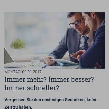
GUTSCHEINE & SHOP
Suchbegriff
Such
eingeben
MONTAG,
09.01.2017
Immer mehr? Immer besser?
Immer schneller?
Vergessen Sie den unsinnigen Gedanken, keine
Zeit zu haben.