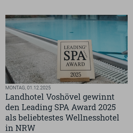
GUTSCHEINE & SHOP
Suchbegriff
Such
eingeben
MONTAG,
01.12.2025
Landhotel Voshövel gewinnt
den Leading SPA Award 2025
als beliebtestes Wellnesshotel
in NRW