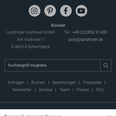
Kontakt
Landhotel Voshövel GmbH
Tel.:
+49 (0)2856 91400
Am Voshövel 1
post@landhotel.de
D-46514 Schermbeck
Suchbegriff
Suc
eingeben
Anfragen
Buchen
Bewertungen
Prospekte
Newsletter
Anreise
Team
Presse
FAQ