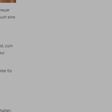
 neuer
euch eine
bst, zum
eur
ter für
halten.