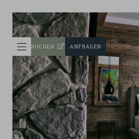
prev
ZIMMER
Menü
BUCHEN
ANFRAGEN
WELLNESS
KULINARIK
EVENTS
NACHHALTIGKEIT
TEAM