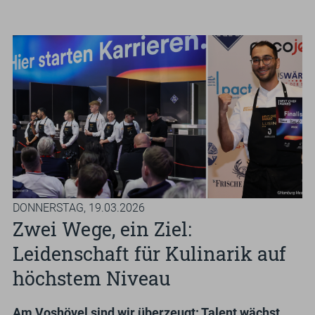
GUTSCHEINE & SHOP
Suchbegriff
Such
eingeben
DONNERSTAG,
19.03.2026
Zwei Wege, ein Ziel:
Leidenschaft für Kulinarik auf
höchstem Niveau
Am Voshövel sind wir überzeugt: Talent wächst