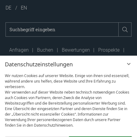
DE
EN
Suchbegriff
Suc
eingeben
Anfragen
Buchen
Bewertungen
Prospekte
Newsletter
Anreise
Team
Presse
FAQ
Datenschutzeinstellungen
Wir nutzen Cookies auf unserer Website. Einige von ihnen sind essenziell,
während andere uns helfen, diese Website und Ihre Erfahrung zu
verbessern.
Wir verwenden auf dieser Website neben technisch notwendigen Cookies
auch Cookies von Partnern, deren Zweck die Analyse von
Websitezugriffen und die Bereitstellung personalisierter Werbung sind.
Eine Übersicht der eingesetzten Partner und deren Dienste finden Sie in
der „Übersicht nicht essenzieller Cookies“. Informationen zur
Verwendung Ihrer personenbezogenen Daten durch unsere Partner
finden Sie in den Datenschutzhinweisen.
Mit Klick auf „Alle akzeptieren“ stimmen Sie dem Setzen aller