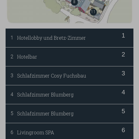
zur Verfügung. So laden Sie Ihr Elektroauto
8
bequem, wettergeschützt und mit der Kraft
11
der Sonne.
Hotellobby und Bretz-Zimmer
1
Hotelbar
2
Schlafzimmer Cosy Fuchsbau
3
Schlafzimmer Blumberg
4
Schlafzimmer Blumberg
5
Livingroom SPA
6