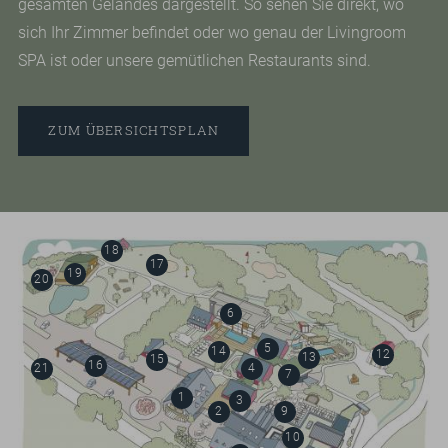
gesamten Geländes dargestellt. So sehen Sie direkt, wo
sich Ihr Zimmer befindet oder wo genau der Livingroom
SPA ist oder unsere gemütlichen Restaurants sind.
ZUM ÜBERSICHTSPLAN
18
17
19
20
"
6
m²
5
14
12
13
15
16
21
4
7
Auf unserem Parkplatz stehen Ihnen E-
1
3
2
9
Ladesäulen unter modernen Solarcarports
10