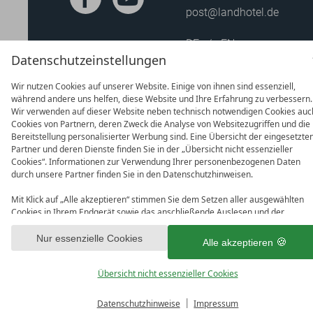
post@landhotel.de
DE
EN
Datenschutzeinstellungen
Wir nutzen Cookies auf unserer Website. Einige von ihnen sind essenziell,
während andere uns helfen, diese Website und Ihre Erfahrung zu verbessern.
Wir verwenden auf dieser Website neben technisch notwendigen Cookies auc
Cookies von Partnern, deren Zweck die Analyse von Websitezugriffen und die
Bereitstellung personalisierter Werbung sind. Eine Übersicht der eingesetzte
Partner und deren Dienste finden Sie in der „Übersicht nicht essenzieller
Cookies“. Informationen zur Verwendung Ihrer personenbezogenen Daten
durch unsere Partner finden Sie in den Datenschutzhinweisen.
Mit Klick auf „Alle akzeptieren“ stimmen Sie dem Setzen aller ausgewählten
Cookies in Ihrem Endgerät sowie das anschließende Auslesen und der
nachgelagerten Verarbeitung personenbezogener Daten (z.B. Ihrer IP-
Adresse) durch uns und unseren Partnern zu. Falls Sie damit nicht
Nur essenzielle Cookies
Alle akzeptieren
einverstanden sind, klicken Sie bitte auf „Nur essenzielle Cookies“. Eine
DATENSCHUTZ
IMPRESSUM
AGB
DATENSC
individuelle Auswahl können Sie unter „Übersicht nicht essenzieller Cookies“
Übersicht nicht essenzieller Cookies
tätigen. Sie können Ihre Auswahl im Fußbereich dieser Website oder in den
Datenschutzhinweisen jederzeit aufrufen und ändern.
Durch erneuten Aufruf des Consent-Dialogs können Sie Ihre Einstellung
Datenschutzhinweise
Impressum
jederzeit ändern. Weitere Informationen finden Sie in unseren