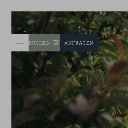
prev
ZIMMER
Menü
BUCHEN
ANFRAGEN
WELLNESS
KULINARIK
EVENTS
NACHHALTIGKEIT
TEAM