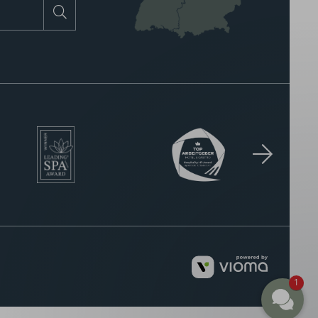
Suchen
vioma
1
GmbH