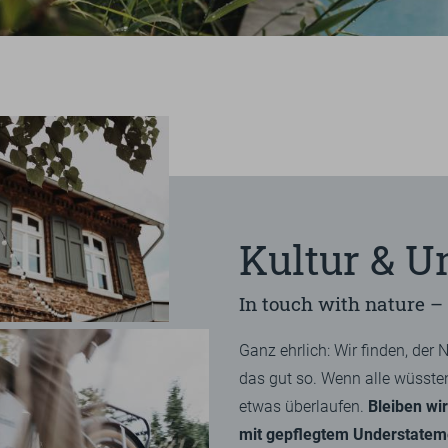
RADFAHREN
1
2
3
4
5
EINKAUF
KARRIERE
WANDERN
NATUR
AUSBILDUNG
ENERGIE
SOZIALES
ÜBERSICHT
ZERTIFIZIERUNGEN
BIKE-MENÜ
GUTSCHEINE
ISE
TEAM
PRESSE
FAQ
DE
EN
GOLFEN
Kultur & 
EINLÖSEMÖGLICHKEITEN
WANDERN
ZUM ONLINESHOP
In touch with nature –
FITNESS
DERGUTEFUCHS.DE ➦
Ganz ehrlich: Wir finden, der N
KURSE
das gut so. Wenn alle wüssten,
etwas überlaufen.
Bleiben wir
mit gepflegtem Understatem