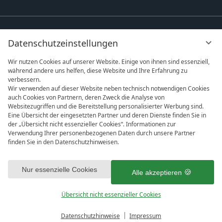
Datenschutzeinstellungen
Wir nutzen Cookies auf unserer Website. Einige von ihnen sind essenziell,
während andere uns helfen, diese Website und Ihre Erfahrung zu
verbessern.
Wir verwenden auf dieser Website neben technisch notwendigen Cookies
auch Cookies von Partnern, deren Zweck die Analyse von
Websitezugriffen und die Bereitstellung personalisierter Werbung sind.
Eine Übersicht der eingesetzten Partner und deren Dienste finden Sie in
der „Übersicht nicht essenzieller Cookies“. Informationen zur
Verwendung Ihrer personenbezogenen Daten durch unsere Partner
finden Sie in den Datenschutzhinweisen.
vi
DATENSCHUTZ
IMPRESSUM
AGB
G
Mit Klick auf „Alle akzeptieren“ stimmen Sie dem Setzen aller
DATENSCHUTZEINSTELLUNGEN
ausgewählten Cookies in Ihrem Endgerät sowie das anschließende
Nur essenzielle Cookies
Alle akzeptieren
Auslesen und der nachgelagerten Verarbeitung personenbezogener
Daten (z.B. Ihrer IP-Adresse) durch uns und unseren Partnern zu. Falls
Übersicht nicht essenzieller Cookies
Sie damit nicht einverstanden sind, klicken Sie bitte auf „Nur essenzielle
1
Cookies“. Eine individuelle Auswahl können Sie unter „Übersicht nicht
essenzieller Cookies“ tätigen. Sie können Ihre Auswahl im Fußbereich
Datenschutzhinweise
Impressum
BUCHEN
ANFRAGEN