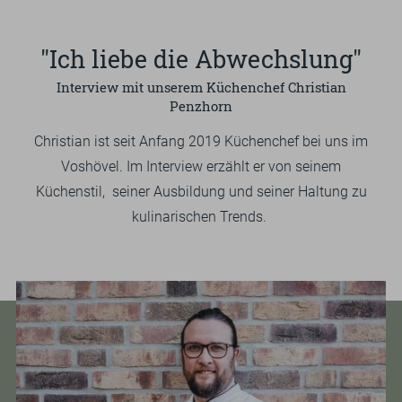
TEAM
"Ich liebe die Abwechslung"
UMGEBUNG
Interview mit unserem Küchenchef Christian
Penzhorn
SPORT
Christian ist seit Anfang 2019 Küchenchef bei uns im
GUTSCHEINE & SHOP
Voshövel. Im Interview erzählt er von seinem
Küchenstil, seiner Ausbildung und seiner Haltung zu
kulinarischen Trends.
EN
Suchbegriff
Such
eingeben