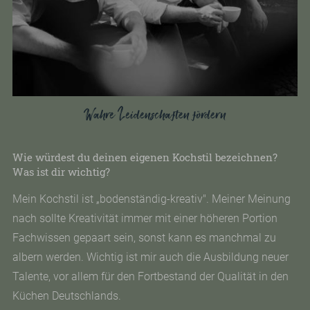
Wahre Leidenschaften fördern
Wie würdest du deinen eigenen Kochstil bezeichnen?
Was ist dir wichtig?
Mein Kochstil ist „bodenständig-kreativ". Meiner Meinung
nach sollte Kreativität immer mit einer höheren Portion
Fachwissen gepaart sein, sonst kann es manchmal zu
albern werden. Wichtig ist mir auch die Ausbildung neuer
Talente, vor allem für den Fortbestand der Qualität in den
Küchen Deutschlands.