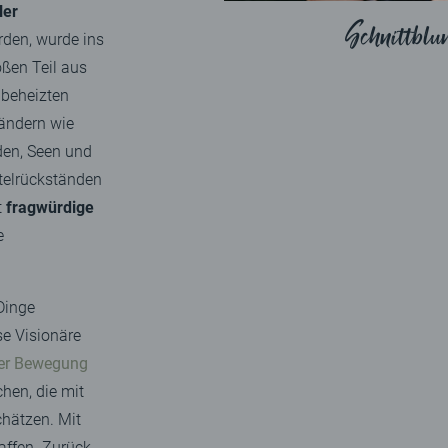
ler
Schnittbl
rden, wurde ins
ßen Teil aus
 beheizten
ändern wie
den, Seen und
ttelrückständen
t
fragwürdige
e
Dinge
e Visionäre
er Bewegung
hen, die mit
hätzen. Mit
affen. Zurück