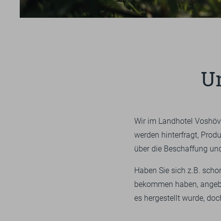
UMGEBUNG
SPORT
GUTSCHEINE & SHOP
U
BEWERTUNGEN
PROSPEKTE
ANRE
Wir im Landhotel Voshöve
werden hinterfragt, Pro
über die Beschaffung un
Haben Sie sich z.B. scho
bekommen haben, angeba
es hergestellt wurde, do