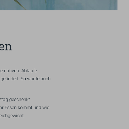
+49 
UNS
GU
Impressionen
BILDERGALERIE
en
VIDEOS
ernativen. Abläufe
 geändert. So wurde auch
tstag geschenkt
ihr Essen kommt und wie
leichgewicht.