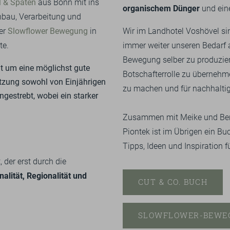
 & Spaten
aus Bonn mit ins
organischem Dünger
und ein
Anbau, Verarbeitung und
der
Slowflower Bewegung
in
Wir im Landhotel Voshövel sin
te.
immer weiter unseren Bedarf a
Bewegung selber zu produzier
t um eine möglichst gute
Botschafterrolle zu überneh
utzung sowohl von Einjährigen
zu machen und für nachhaltig
gestrebt, wobei ein starker
Zusammen mit Meike und Be
Piontek ist i
m Übrigen
ein Buc
Tipps, Ideen und Inspiration f
 der erst durch die
nalität, Regionalität und
CUT & CO. BUCH
SLOWFLOWER-BEWE