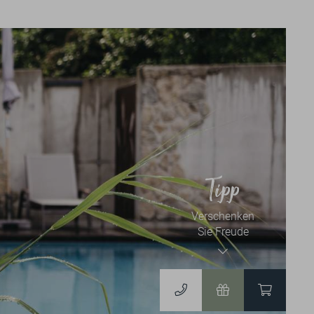
News & Events
NEWSLETTER
BLOG
EVENTKALENDER
Tipp
Verschenken
Gutscheine & Shop
Sie Freude
GUTSCHEINE
ZUM ONLINESHOP
DERGUTEFUCHS.DE