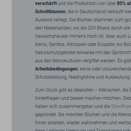
verschärft
und die Produktion von über
85% al
Schnittblumen
, die in Deutschland verkauft we
Ausland verlegt. Die Blumen stammen zum gro
den Niederlanden, wo die CO
2
Bilanz durch die
Gewächshäuser immens hoch ist. Aber auch L
Kenia, Sambia, Äthiopien oder Ecuador, wo Bö
Naturschutzgebiete teilweise mit den Spritzmi
aus den Monokulturen vergiftet werden. Es gib
Arbeitsbedingungen
, keine oder unzureichend
Schutzkleidung, Niedriglöhne und Ausbeutung.
Zum Glück gibt es Idealisten – Menschen, die 
hinterfragen und besser machen möchten. Dies
haben sich zusammengetan und die
Slowflow
gegründet. Sie möchten Blumen und die Mensc
ihnen arbeiten, wieder wahrnehmen und wertsc
ihren Leitlinien Vertrauen und Transparenz sch