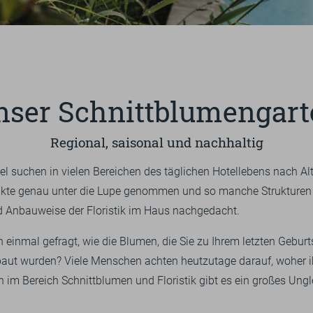
1
2
3
4
5
KARRIERE
AUSBILDUNG
ÜBERSICHT
AUSFLUGTIPPS
nser Schnittblumengart
ÜBERSICHT
RADFAHREN
BIKE-MENÜ
Regional, saisonal und nachhaltig
GUTSCHEINE
WANDERN
ISE
TEAM
PRESSE
FAQ
DE
EN
GOLFEN
EINLÖSEMÖGLICHKEITEN
l suchen in vielen Bereichen des täglichen Hotellebens nach Alt
WANDERN
dukte genau unter die Lupe genommen und so manche Strukturen
ZUM ONLINESHOP
d Anbauweise der Floristik im Haus nachgedacht.
FITNESS
DERGUTEFUCHS.DE ➦
n einmal gefragt, wie die Blumen, die Sie zu Ihrem letzten Gebur
KURSE
ut wurden? Viele Menschen achten heutzutage darauf, woher 
ch im Bereich Schnittblumen und Floristik gibt es ein großes Ung