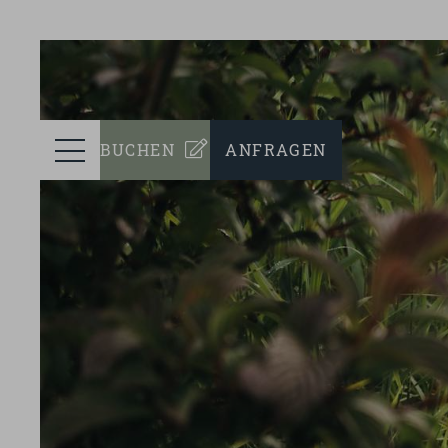
prev
ZIMMER
Menü
BUCHEN
ANFRAGEN
WELLNESS
KULINARIK
EVENTS
NACHHALTIGKEIT
TEAM