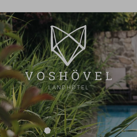
next
ÜBERSICHT
EINKAUF
NATUR
ENERGIE
SOZIALES
ZERTIFIZIERUNGEN