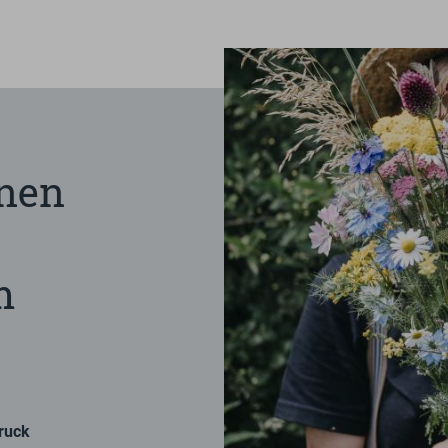
inen
m
ruck