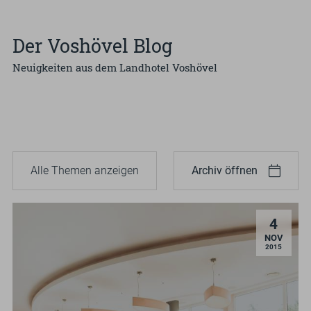
GUTSCHEINE & SHOP
Der Voshövel Blog
Neuigkeiten aus dem Landhotel Voshövel
Suchbegriff
Such
eingeben
Archiv öffnen
Alle Themen anzeigen
4
.
NOV
2015