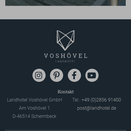
Hallo
Grundstein...
liebe
Gäste,
herzlich
willkommen
auf
unserem
neuen
Blog.
Vielleicht
haben
Sie
Kontakt
es
Landhotel Voshövel GmbH
Tel.:
+49 (0)2856 91400
schon
Am Voshövel 1
post@landhotel.de
bemerkt,...
D-46514 Schermbeck