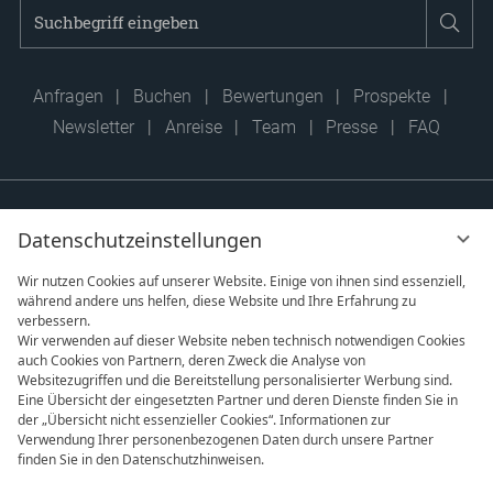
Suchbegriff
Suc
eingeben
Anfragen
Buchen
Bewertungen
Prospekte
Newsletter
Anreise
Team
Presse
FAQ
Datenschutzeinstellungen
Wir nutzen Cookies auf unserer Website. Einige von ihnen sind essenziell,
während andere uns helfen, diese Website und Ihre Erfahrung zu
verbessern.
Wir verwenden auf dieser Website neben technisch notwendigen Cookies
auch Cookies von Partnern, deren Zweck die Analyse von
Websitezugriffen und die Bereitstellung personalisierter Werbung sind.
Eine Übersicht der eingesetzten Partner und deren Dienste finden Sie in
der „Übersicht nicht essenzieller Cookies“. Informationen zur
Verwendung Ihrer personenbezogenen Daten durch unsere Partner
finden Sie in den Datenschutzhinweisen.
vi
DATENSCHUTZ
IMPRESSUM
AGB