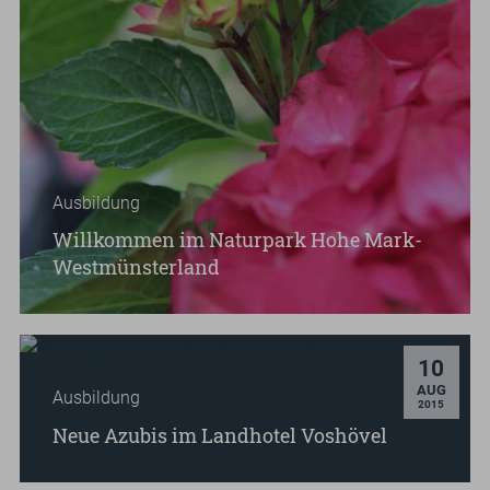
anderes.
Für
die
einen
ist
es
ein
Ausbildung
Besuch
Willkommen im Naturpark Hohe Mark-
im
Westmünsterland
Wellnessbereich...
Haben
Sie
es
10
schon
.
AUG
Ausbildung
2015
gewusst?
Neue Azubis im Landhotel Voshövel
Schermbeck
Eine
und