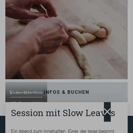
INFOS & BUCHEN
Weihnachtsbackkurs
.
07
Dez.
2026
Session mit Slow Leaves
ab 14:00
Ein Abend zum Innehalten. Einer, der leise beginnt