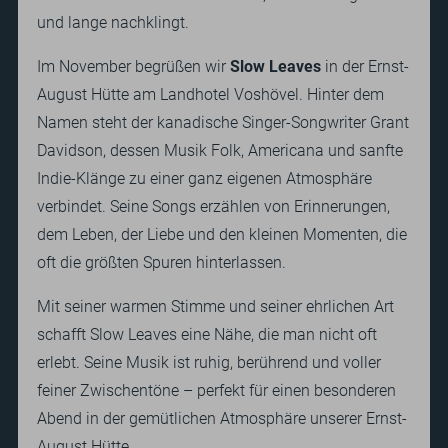
und lange nachklingt.
Im November begrüßen wir
Slow Leaves
in der Ernst-
August Hütte am Landhotel Voshövel. Hinter dem
Namen steht der kanadische Singer-Songwriter Grant
Davidson, dessen Musik Folk, Americana und sanfte
Indie-Klänge zu einer ganz eigenen Atmosphäre
Kontakt
verbindet. Seine Songs erzählen von Erinnerungen,
Landhotel Voshövel GmbH
Tel.:
+49 (0)2856 91400
dem Leben, der Liebe und den kleinen Momenten, die
Am Voshövel 1
post@landhotel.de
oft die größten Spuren hinterlassen.
D-46514 Schermbeck
Mit seiner warmen Stimme und seiner ehrlichen Art
DE
EN
schafft Slow Leaves eine Nähe, die man nicht oft
erlebt. Seine Musik ist ruhig, berührend und voller
Suchbegriff
feiner Zwischentöne – perfekt für einen besonderen
Suc
eingeben
Abend in der gemütlichen Atmosphäre unserer Ernst-
August Hütte.