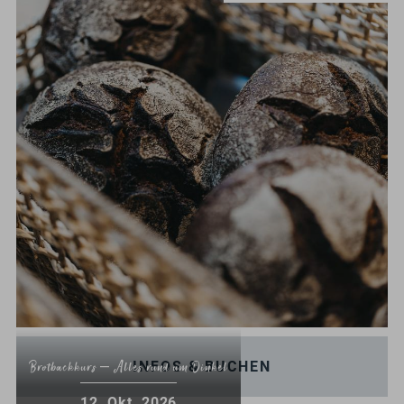
INFOS & BUCHEN
Brotbackkurs – Alles rund um Dinkel
.
12
Okt.
2026