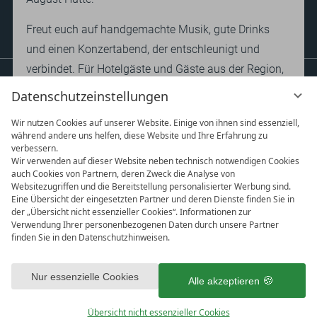
Anfragen
Buchen
Bewertungen
Prospekte
Newsletter
Anreise
Team
Presse
FAQ
Freut euch auf handgemachte Musik, gute Drinks
und einen Konzertabend, der entschleunigt und
verbindet. Für Hotelgäste und Gäste aus der Region,
die besondere Momente lieben.
Datenschutzeinstellungen
Wir nutzen Cookies auf unserer Website. Einige von ihnen sind essenziell,
während andere uns helfen, diese Website und Ihre Erfahrung zu
Termin
29.11.2026
verbessern.
Einlass
19:30 Uhr
Wir verwenden auf dieser Website neben technisch notwendigen Cookies
auch Cookies von Partnern, deren Zweck die Analyse von
Beginn
20:30 Uhr
Websitezugriffen und die Bereitstellung personalisierter Werbung sind.
Ort
Ernst-August Hütte
Eine Übersicht der eingesetzten Partner und deren Dienste finden Sie in
der „Übersicht nicht essenzieller Cookies“. Informationen zur
Preis
24,- pro Person
Verwendung Ihrer personenbezogenen Daten durch unsere Partner
finden Sie in den Datenschutzhinweisen.
vi
DATENSCHUTZ
IMPRESSUM
AGB
G
Mit Klick auf „Alle akzeptieren“ stimmen Sie dem Setzen aller
DATENSCHUTZEINSTELLUNGEN
ausgewählten Cookies in Ihrem Endgerät sowie das anschließende
Nur essenzielle Cookies
Alle akzeptieren
Auslesen und der nachgelagerten Verarbeitung personenbezogener
Daten (z.B. Ihrer IP-Adresse) durch uns und unseren Partnern zu. Falls
Übersicht nicht essenzieller Cookies
Sie damit nicht einverstanden sind, klicken Sie bitte auf „Nur essenzielle
1