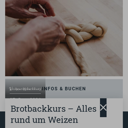
INFOS & BUCHEN
Weihnachtsbackkurs
.
07
Dez.
2026
Brotbackkurs – Alles
ab 14:00
rund um Weizen