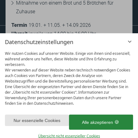
Anfragen
Buchen
Bewertungen
Prospekte
Mitnahme von einem Brot und 5 Brötchen für
Newsletter
Anreise
Team
Presse
FAQ
Zuhause
Termin
19.01. + 11.05. + 14.09.2026
Uhrzeit
jeweils von 14:00 bis 16:00 Uhr
Datenschutzeinstellungen
Ort
in unserer hauseigenen Bio-Backstube im
Voshövel
Wir nutzen Cookies auf unserer Website. Einige von ihnen sind essenziell,
während andere uns helfen, diese Website und Ihre Erfahrung zu
Preis
79,- pro Person
verbessern.
Wir verwenden auf dieser Website neben technisch notwendigen Cookies
auch Cookies von Partnern, deren Zweck die Analyse von
Websitezugriffen und die Bereitstellung personalisierter Werbung sind.
Eine Übersicht der eingesetzten Partner und deren Dienste finden Sie in
der „Übersicht nicht essenzieller Cookies“. Informationen zur
Verwendung Ihrer personenbezogenen Daten durch unsere Partner
finden Sie in den Datenschutzhinweisen.
vi
DATENSCHUTZ
IMPRESSUM
AGB
G
Mit Klick auf „Alle akzeptieren“ stimmen Sie dem Setzen aller
DATENSCHUTZEINSTELLUNGEN
ausgewählten Cookies in Ihrem Endgerät sowie das anschließende
Nur essenzielle Cookies
Alle akzeptieren
Auslesen und der nachgelagerten Verarbeitung personenbezogener
Daten (z.B. Ihrer IP-Adresse) durch uns und unseren Partnern zu. Falls
Übersicht nicht essenzieller Cookies
Sie damit nicht einverstanden sind, klicken Sie bitte auf „Nur essenzielle
1