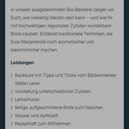
In unserer ausgezeichneten Bio-Bäckerei zeigen wir
Euch, wie vielseitig Weizen sein kann – und wie Ihr
mit hochwertigen, regionalen Zutaten wunderbare
Brote zaubert. Entdeckt traditionelle Techniken, die
Eure Weizenbrote noch aromatischer und
bekömmlicher machen.
Kontakt
Landhotel Voshövel GmbH
Tel.:
+49 (0)2856 91400
Leistungen
Am Voshövel 1
post@landhotel.de
Backkurs mit Tipps und Tricks vom Bäckermeister
D-46514 Schermbeck
Stefan Lewe
DE
EN
Vorstellung unterschiedlicher Zutaten
Leihschürze
fertige, aufgeschnittene Brote zum Naschen
Suchbegriff
Suc
eingeben
Wasser und Apfelsaft
Rezeptheft zum Mitnehmen