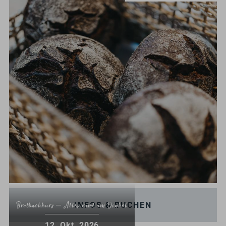
INFOS & BUCHEN
Brotbackkurs – Alles rund um Dinkel
.
12
Okt.
2026