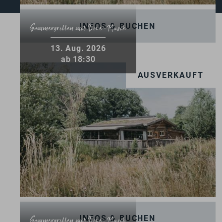
INFOS & BUCHEN
Sommergrillen mit Live-Musik
13
.
Aug.
2026
ab 18:30
AUSVERKAUFT
INFOS & BUCHEN
Sommergrillen mit Live-Musik