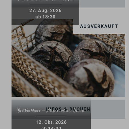
27
.
Aug.
2026
ab 18:30
AUSVERKAUFT
INFOS & BUCHEN
Brotbackkurs – Alles rund um Dinkel
12
.
Okt.
2026
ab 14:00