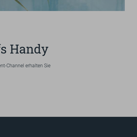
+49 
UNS
GU
Impressionen
BILDERGALERIE
ufs Handy
VIDEOS
nt-Channel erhalten Sie