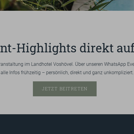
1
2
3
4
5
EINKAUF
KARRIERE
NATUR
AUSBILDUNG
ÜBERSICHT
ENERGIE
AUSFLUGTIPPS
SOZIALES
nt-Highlights direkt a
ÜBERSICHT
RADFAHREN
ZERTIFIZIERUNGEN
BIKE-MENÜ
GUTSCHEINE
WANDERN
ranstaltung im Landhotel Voshövel. Über unseren WhatsApp Eve
ISE
TEAM
PRESSE
FAQ
DE
EN
GOLFEN
alle Infos frühzeitig – persönlich, direkt und ganz unkompliziert.
EINLÖSEMÖGLICHKEITEN
WANDERN
ZUM ONLINESHOP
JETZT BEITRETEN
FITNESS
DERGUTEFUCHS.DE ➦
KURSE