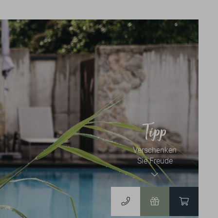
News & Events
NEWSLETTER
BLOG
EVENTKALENDER
Tipp
Verschenken
Gutscheine & Shop
Sie Freude
GUTSCHEINE
ZUM ONLINESHOP
DERGUTEFUCHS.DE