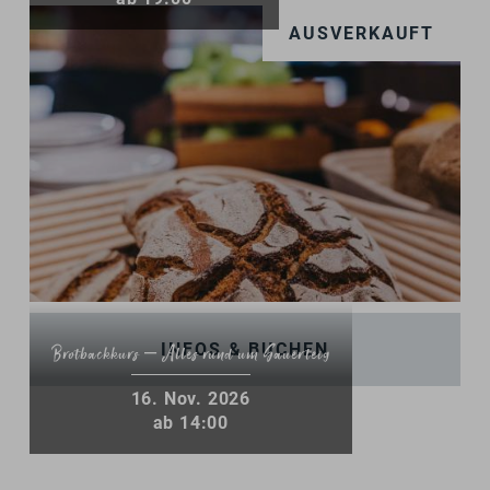
AUSVERKAUFT
INFOS & BUCHEN
Brotbackkurs – Alles rund um Sauerteig
16
.
Nov.
2026
ab 14:00