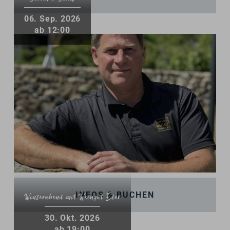
06
.
Sep.
2026
ab 12:00
INFOS & BUCHEN
Winzerabend mit Weingut Eder
30
.
Okt.
2026
ab 19:00