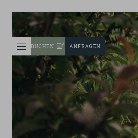
prev
ZIMMER
Menü
BUCHEN
ANFRAGEN
WELLNESS
KULINARIK
EVENTS
NACHHALTIGKEIT
TEAM